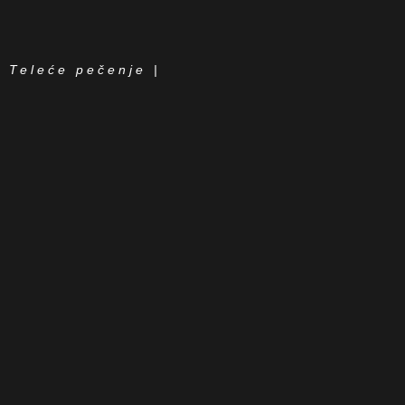
Teleće pečenje |
16,00 KM
teletina, krompir, riža
Kozarskih brigada, Gradiška 78400